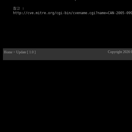
참고
http://cve.mitre.org/cgi-bin/cvename.cgi?name=CAN-2005-09
Copyright 2026
Home
> Update [ 1.0 ]