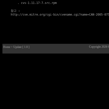
    . 
cvs-1.11.17-7.src.rpm
참고
http://cve.mitre.org/cgi-bin/cvename.cgi?name=CAN-2005-07
Copyright 2026
Home
> Update [ 1.0 ]