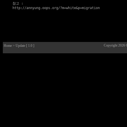
참고
http://annyung.oops.org/?m=white&p=migration
Copyright 2026
Home
> Update [ 1.0 ]