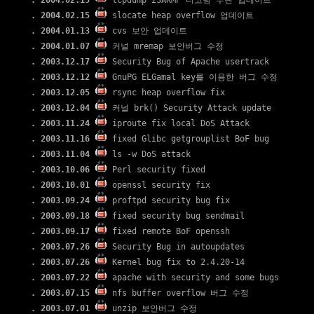
. 2004.02.15
tcpdump ISAKMP 디코딩 루틴 업데이트
. 2004.02.15
slocate heap overflow 업데이트
. 2004.01.13
cvs 보안 업데이트
. 2004.01.07
커널 mremap 보안버그 수정
. 2003.12.17
Security Bug of Apache usertrack
. 2003.12.12
GnuPG ELGamal key를 이용한 버그 수정
. 2003.12.05
rsync heap overflow fix
. 2003.12.04
커널 brk() Security Attack update
. 2003.11.24
iproute fix local DoS Attack
. 2003.11.16
fixed Glibc getgrouplist BoF bug
. 2003.11.04
ls -w DoS attack
. 2003.10.06
Perl security fixed
. 2003.10.01
openssl security fix
. 2003.09.24
proftpd security bug fix
. 2003.09.18
fixed security bug sendmail
. 2003.09.17
fixed remote BoF openssh
. 2003.07.26
Security Bug in autoupdates
. 2003.07.26
Kernel bug fix to 2.4.20-14
. 2003.07.22
apache with security and some bugs
. 2003.07.15
nfs buffer overflow 버그 수정
. 2003.07.01
unzip 보안버그 수정