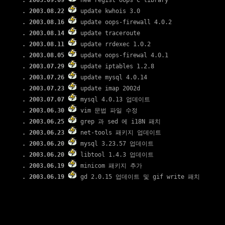
. 2003.09.09
new regist oops C library
. 2003.08.22
update kwhois 3.0
. 2003.08.16
update oops-firewall 4.0.2
. 2003.08.14
update traceroute
. 2003.08.11
update rrdexec 1.0.2
. 2003.08.05
update oops-firewal 4.0.1
. 2003.07.29
update iptables 1.2.8
. 2003.07.26
update mysql 4.0.14
. 2003.07.23
update imap 2002d
. 2003.07.07
mysql 4.0.13 업데이트
. 2003.06.30
vim 문법 파일 수정
. 2003.06.25
grep 과 sed 에 i18N 패치
. 2003.06.23
net-tools 패키지 업데이트
. 2003.06.20
mysql 3.23.57 업데이트
. 2003.06.20
libtool 1.4.3 업데이트
. 2003.06.19
minicom 패키지 추가
. 2003.06.19
gd 2.0.15 업데이트 및 gif write 패치