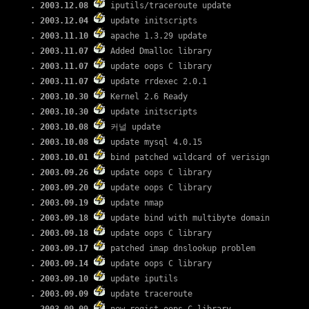
. 2003.12.08
iputils/traceroute update
. 2003.12.04
update initscripts
. 2003.11.10
apache 1.3.29 update
. 2003.11.07
Added Dmalloc library
. 2003.11.07
update oops C library
. 2003.11.07
update rrdexec 2.0.1
. 2003.10.30
Kernel 2.6 Ready
. 2003.10.30
update initscripts
. 2003.10.08
커널 update
. 2003.10.08
update mysql 4.0.15
. 2003.10.01
bind patched wildcard of verisign
. 2003.09.26
update oops C library
. 2003.09.20
update oops C library
. 2003.09.19
update nmap
. 2003.09.18
update bind with multibyte domain
. 2003.09.18
update oops C library
. 2003.09.17
patched imap dnslookup problem
. 2003.09.14
update oops C library
. 2003.09.10
update iputils
. 2003.09.09
update traceroute