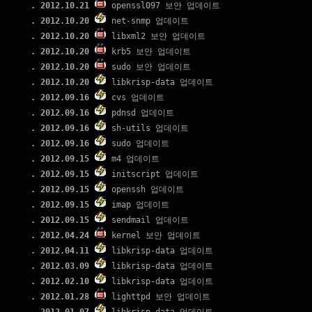
. 2012.10.21
openssl097 보안 업데이트
. 2012.10.20
net-snmp 업데이트
. 2012.10.20
libxml2 보안 업데이트
. 2012.10.20
krb5 보안 업데이트
. 2012.10.20
sudo 보안 업데이트
. 2012.10.20
libkrisp-data 업데이트
. 2012.09.16
cvs 업데이트
. 2012.09.16
pdnsd 업데이트
. 2012.09.16
sh-utils 업데이트
. 2012.09.16
sudo 업데이트
. 2012.09.15
m4 업데이트
. 2012.09.15
initscript 업데이트
. 2012.09.15
openssh 업데이트
. 2012.09.15
imap 업데이트
. 2012.09.15
sendmail 업데이트
. 2012.04.24
kernel 보안 업데이트
. 2012.04.11
libkrisp-data 업데이트
. 2012.03.09
libkrisp-data 업데이트
. 2012.02.10
libkrisp-data 업데이트
. 2012.01.28
lighttpd 보안 업데이트