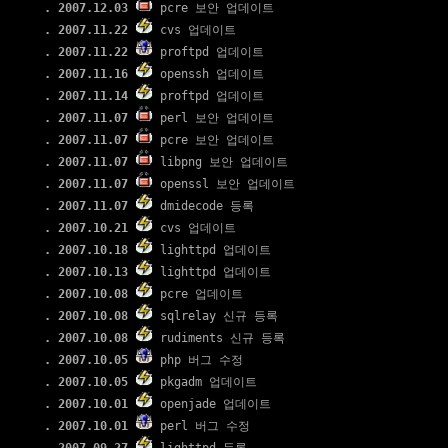
. 2007.12.03
pcre 보안 업데이트
. 2007.11.22
cvs 업데이트
. 2007.11.22
proftpd 업데이트
. 2007.11.16
openssh 업데이트
. 2007.11.14
proftpd 업데이트
. 2007.11.07
perl 보안 업데이트
. 2007.11.07
pcre 보안 업데이트
. 2007.11.07
libpng 보안 업데이트
. 2007.11.07
openssl 보안 업데이트
. 2007.11.07
dmidecode 등록
. 2007.10.21
cvs 업데이트
. 2007.10.18
lighttpd 업데이트
. 2007.10.13
lighttpd 업데이트
. 2007.10.08
pcre 업데이트
. 2007.10.08
sqlrelay 신규 등록
. 2007.10.08
rudiments 신규 등록
. 2007.10.05
php 버그 수정
. 2007.10.05
pkgadm 업데이트
. 2007.10.01
openjade 업데이트
. 2007.10.01
perl 버그 수정