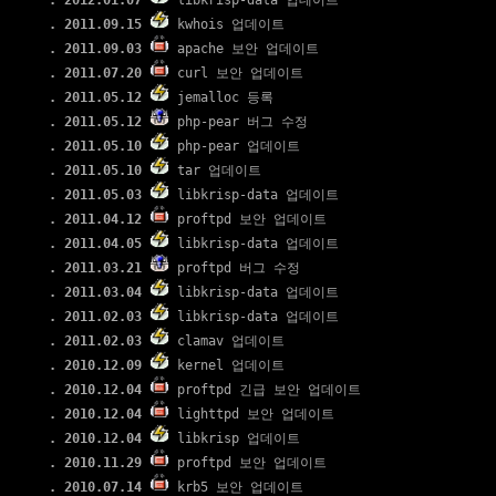
. 2012.01.07
libkrisp-data 업데이트
. 2011.09.15
kwhois 업데이트
. 2011.09.03
apache 보안 업데이트
. 2011.07.20
curl 보안 업데이트
. 2011.05.12
jemalloc 등록
. 2011.05.12
php-pear 버그 수정
. 2011.05.10
php-pear 업데이트
. 2011.05.10
tar 업데이트
. 2011.05.03
libkrisp-data 업데이트
. 2011.04.12
proftpd 보안 업데이트
. 2011.04.05
libkrisp-data 업데이트
. 2011.03.21
proftpd 버그 수정
. 2011.03.04
libkrisp-data 업데이트
. 2011.02.03
libkrisp-data 업데이트
. 2011.02.03
clamav 업데이트
. 2010.12.09
kernel 업데이트
. 2010.12.04
proftpd 긴급 보안 업데이트
. 2010.12.04
lighttpd 보안 업데이트
. 2010.12.04
libkrisp 업데이트
. 2010.11.29
proftpd 보안 업데이트
. 2010.07.14
krb5 보안 업데이트