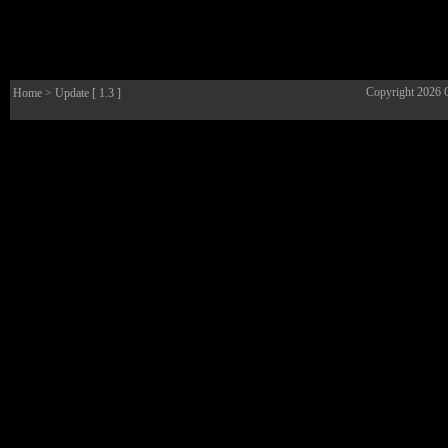
Copyright 2026
Home
> Update [ 1.3 ]