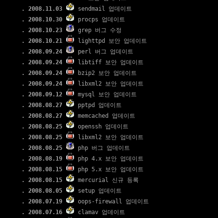
. 2008.11.03
sendmail 업데이트
. 2008.10.30
procps 업데이트
. 2008.10.23
grep 버그 수정
. 2008.10.21
lighttpd 보안 업데이트
. 2008.09.24
perl 버그 업데이트
. 2008.09.24
libtiff 보안 업데이트
. 2008.09.24
bzip2 보안 업데이트
. 2008.09.24
libxml2 보안 업데이트
. 2008.09.12
mysql 보안 업데이트
. 2008.08.27
pptpd 업데이트
. 2008.08.27
memcached 업데이트
. 2008.08.25
openssh 업데이트
. 2008.08.25
libxml2 보안 업데이트
. 2008.08.25
php 버그 업데이트
. 2008.08.19
php 4.x 보안 업데이트
. 2008.08.15
php 5.x 보안 업데이트
. 2008.08.15
mercurial 신규 등록
. 2008.08.05
setup 업데이트
. 2008.07.19
oops-firewall 업데이트
. 2008.07.16
clamav 업데이트