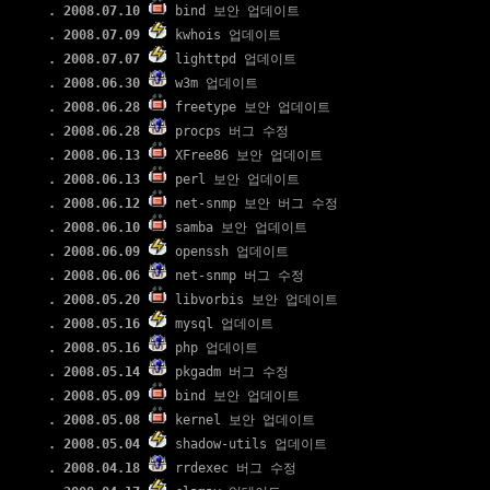
. 2008.07.10
bind 보안 업데이트
. 2008.07.09
kwhois 업데이트
. 2008.07.07
lighttpd 업데이트
. 2008.06.30
w3m 업데이트
. 2008.06.28
freetype 보안 업데이트
. 2008.06.28
procps 버그 수정
. 2008.06.13
XFree86 보안 업데이트
. 2008.06.13
perl 보안 업데이트
. 2008.06.12
net-snmp 보안 버그 수정
. 2008.06.10
samba 보안 업데이트
. 2008.06.09
openssh 업데이트
. 2008.06.06
net-snmp 버그 수정
. 2008.05.20
libvorbis 보안 업데이트
. 2008.05.16
mysql 업데이트
. 2008.05.16
php 업데이트
. 2008.05.14
pkgadm 버그 수정
. 2008.05.09
bind 보안 업데이트
. 2008.05.08
kernel 보안 업데이트
. 2008.05.04
shadow-utils 업데이트
. 2008.04.18
rrdexec 버그 수정