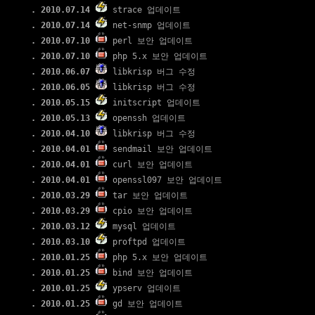
. 2010.07.14
strace 업데이트
. 2010.07.14
net-snmp 업데이트
. 2010.07.10
perl 보안 업데이트
. 2010.07.10
php 5.x 보안 업데이트
. 2010.06.07
libkrisp 버그 수정
. 2010.06.05
libkrisp 버그 수정
. 2010.05.15
initscript 업데이트
. 2010.05.13
openssh 업데이트
. 2010.04.10
libkrisp 버그 수정
. 2010.04.01
sendmail 보안 업데이트
. 2010.04.01
curl 보안 업데이트
. 2010.04.01
openssl097 보안 업데이트
. 2010.03.29
tar 보안 업데이트
. 2010.03.29
cpio 보안 업데이트
. 2010.03.12
mysql 업데이트
. 2010.03.10
proftpd 업데이트
. 2010.01.25
php 5.x 보안 업데이트
. 2010.01.25
bind 보안 업데이트
. 2010.01.25
ypserv 업데이트
. 2010.01.25
gd 보안 업데이트