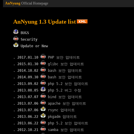
AnNyung
Official Homepage
AnNyung 1.3 Update list
BUGS
Security
Update or New
. 2017.01.10
PHP 보안 업데이트
. 2015.01.30
glibc 보안 업데이트
. 2014.10.02
bash 보안 업데이트
. 2014.09.30
bash 보안 업데이트
. 2013.09.02
php 5.2 보안 업데이트
. 2013.08.05
php 5.2 버그 수정
. 2013.07.07
bind 보안 업데이트
. 2013.07.06
apache 보안 업데이트
. 2013.07.06
rsync 업데이트
. 2013.06.22
pkgadm 업데이트
. 2013.06.22
php 5.2 보안 업데이트
. 2012.10.21
samba 보안 업데이트