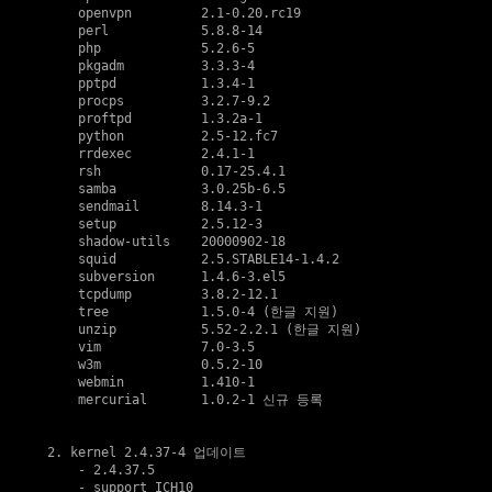
    openvpn         2.1-0.20.rc19

    perl            5.8.8-14

    php             5.2.6-5

    pkgadm          3.3.3-4

    pptpd           1.3.4-1

    procps          3.2.7-9.2

    proftpd         1.3.2a-1

    python          2.5-12.fc7

    rrdexec         2.4.1-1

    rsh             0.17-25.4.1

    samba           3.0.25b-6.5

    sendmail        8.14.3-1

    setup           2.5.12-3

    shadow-utils    20000902-18

    squid           2.5.STABLE14-1.4.2

    subversion      1.4.6-3.el5

    tcpdump         3.8.2-12.1

    tree            1.5.0-4 (한글 지원)

    unzip           5.52-2.2.1 (한글 지원)

    vim             7.0-3.5

    w3m             0.5.2-10

    webmin          1.410-1

    mercurial       1.0.2-1 신규 등록

2. kernel 2.4.37-4 업데이트

    - 2.4.37.5  

    - support ICH10
