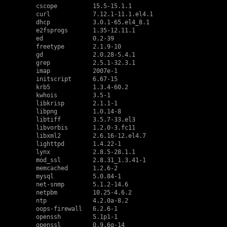
    cscope          15.5-15.1.1

    curl            7.12.1-11.1.el4.1

    dhcp            3.0.1-65.el4_8.1

    e2fsprogs       1.35-12.11.1

    ed              0.2-39

    freetype        2.1.9-10

    gd              2.0.28-5.4.1

    grep            2.5.1-32.3.1

    imap            2007e-1

    initscript      6.67-15

    krb5            1.3.4-60.2

    kwhois          3.5-1

    libkrisp        2.1.1-1

    libpng          1.0.14-8

    libtiff         3.5.7-33.el3

    libvorbis       1.2.0-3.fc11

    libxml2         2.6.16-12.el4.7

    lighttpd        1.4.22-1

    lynx            2.8.5-28.1.1

    mod_ssl         2.8.31_1.3.41-1

    memcached       1.2.6-2

    mysql           5.0.84-1

    net-snmp        5.1.2-14.6

    netpbm          10.25-4.6.2

    ntp             4.2.0a-8.2

    oops-firewall   6.2.6-1

    openssh         5.1p1-1

    openssl         0.9.6g-14
