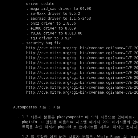
    - driver update

      . megaraid_sas driver to 04.08

      . 3w-9xxx driver to 9.5.2

      . aacraid driver to 1.1.5-2453 

      . bnx2 driver to 1.8.5b 

      . e1000 driver to 8.0.9

      . r8168 driver to 8.013.00 

      . tg3 driver to 3.92n

    - security bug fix  

http://cve.mitre.org/cgi-bin/cvename.cgi?name=CVE-2
http://cve.mitre.org/cgi-bin/cvename.cgi?name=CVE-2
http://cve.mitre.org/cgi-bin/cvename.cgi?name=CVE-2
http://cve.mitre.org/cgi-bin/cvename.cgi?name=CVE-2
http://cve.mitre.org/cgi-bin/cvename.cgi?name=CVE-2
http://cve.mitre.org/cgi-bin/cvename.cgi?name=CVE-2
http://cve.mitre.org/cgi-bin/cvename.cgi?name=CVE-2
http://cve.mitre.org/cgi-bin/cvename.cgi?name=CVE-2
http://cve.mitre.org/cgi-bin/cvename.cgi?name=CVE-2
http://cve.mitre.org/cgi-bin/cvename.cgi?name=CVE-2
Autoupdates 지원
 : 
지원
  - 1.3 사용자 분들은 pkgsysupdate 에 의해 자동으로 업데이트가 
    pkginfo -u 명령을 이용하여 시스템 패키지 외의 패키지들의 업
    목록을 확인 하셔서 pkgadd 로 업데이트를 마무리 하시면 됩니다.
  - 1.2 를 포함한 이전 버전 사용자 분들은, White Paper 의 'migra