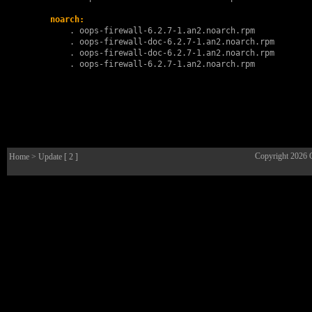
noarch:
        . 
oops-firewall-6.2.7-1.an2.noarch.rpm
        . 
oops-firewall-doc-6.2.7-1.an2.noarch.rpm
        . 
oops-firewall-doc-6.2.7-1.an2.noarch.rpm
        . 
oops-firewall-6.2.7-1.an2.noarch.rpm
Copyright 2026
Home
> Update [ 2 ]