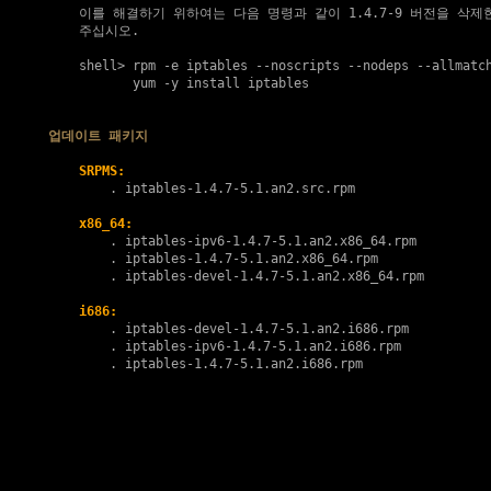
    이를 해결하기 위하여는 다음 명령과 같이 1.4.7-9 버전을 삭제한
    주십시오.

    shell> rpm -e iptables --noscripts --nodeps --allmatch
           yum -y install iptables

업데이트 패키지
SRPMS:
        . 
iptables-1.4.7-5.1.an2.src.rpm
x86_64:
        . 
iptables-ipv6-1.4.7-5.1.an2.x86_64.rpm
        . 
iptables-1.4.7-5.1.an2.x86_64.rpm
        . 
iptables-devel-1.4.7-5.1.an2.x86_64.rpm
i686:
        . 
iptables-devel-1.4.7-5.1.an2.i686.rpm
        . 
iptables-ipv6-1.4.7-5.1.an2.i686.rpm
        . 
iptables-1.4.7-5.1.an2.i686.rpm