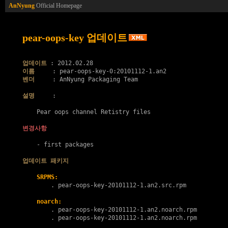
AnNyung
Official Homepage
pear-oops-key 업데이트
업데이트
이름
벤더
     : AnNyung Packaging Team

설명
     :

    Pear oops channel Retistry files

변경사항
    - first packages

업데이트 패키지
SRPMS:
        . 
pear-oops-key-20101112-1.an2.src.rpm
noarch:
        . 
pear-oops-key-20101112-1.an2.noarch.rpm
        . 
pear-oops-key-20101112-1.an2.noarch.rpm