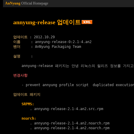
AnNyung
Official Homepage
annyung-release 업데이트
업데이트
이름
벤더
     : AnNyung Packaging Team

설명
     :

    annyung-release 패키지는 안녕 리눅스의 릴리즈 정보를 가지고
변경사항
    - prevent annyung profile script  duplicated execution
업데이트 패키지
SRPMS:
        . 
annyung-release-2.1-4.an2.src.rpm
noarch:
        . 
annyung-release-2.1-4.an2.noarch.rpm
        . 
annyung-release-2.1-4.an2.noarch.rpm