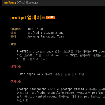
AnNyung
Official Homepage
proftpd 업데이트
업데이트
이름
벤더
     : AnNyung Packaging Team

설명
     :

    ProFTPD는 Unix또는 Unix 호환 시스템을 위한 강력한 FTP dae
    가상 호스트, 기본 root direcctory 그리고 완벽하게 새로운 
    요소를 포함하고 있다.

변경사항
    - man-pages-ko 패키지와 의존성 충돌 문제 해결

주의사항
    proftpd-standalone 패키지와 proftpd-xinetd 패키지는 동
    없습니다. proftpd를 standalone mode로 운영시에는 proftpd-
    설치 하시고, xinted mode로 운영하실 경우에는 proftpd-xin
    하십시오.
