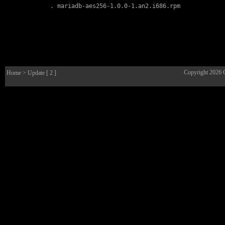
        . 
mariadb-aes256-1.0.0-1.an2.i686.rpm
Copyright 2026
Home
> Update [ 2 ]