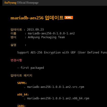
AnNyung
Official Homepage
mariadb-aes256 업데이트
업데이트
이름
벤더
     : AnNyung Packaging Team

설명
     :

    Support AES-256 Encryption with UDF (User Defined Func
변경사항
    - first packaged

업데이트 패키지
SRPMS:
        . 
mariadb-aes256-1.0.0-1.an2.src.rpm
x86_64:
        . 
mariadb-aes256-1.0.0-1.an2.x86_64.rpm
i686: