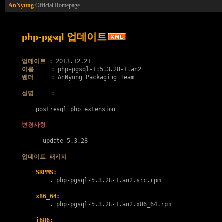
AnNyung
Official Homepage
php-pgsql 업데이트
업데이트
이름
벤더
     : AnNyung Packaging Team

설명
     :

    postresql php extension

변경사항
    - update 5.3.28

업데이트 패키지
SRPMS:
        . 
php-pgsql-5.3.28-1.an2.src.rpm
x86_64:
        . 
php-pgsql-5.3.28-1.an2.x86_64.rpm
i686: