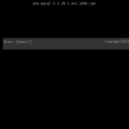
        . 
php-pgsql-5.3.28-1.an2.i686.rpm
Copyright 2026
Home
> Update [ 2 ]