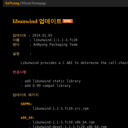
AnNyung
Official Homepage
libunwind 업데이트
업데이트
이름
벤더
     : AnNyung Packaging Team

설명
     :

    Libunwind provides a C ABI to determine the call-chain
변경사항
    - add libunwind static library

    - add 0.99 compat library

업데이트 패키지
SRPMS:
        . 
libunwind-1.1-3.fc20.src.rpm
x86_64:
        . 
libunwind-1.1-3.fc20.x86_64.rpm
        . 
libunwind-devel-1.1-3.fc20.x86_64.rpm