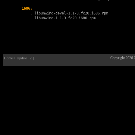
i686:
        . 
libunwind-devel-1.1-3.fc20.i686.rpm
        . 
libunwind-1.1-3.fc20.i686.rpm
Copyright 2026
Home
> Update [ 2 ]