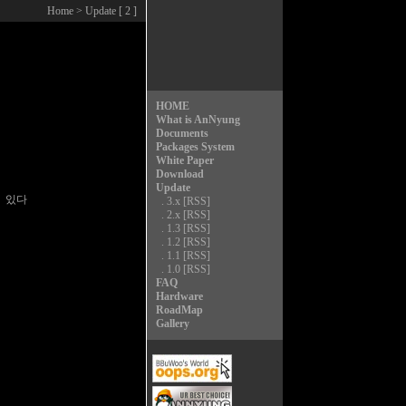
Home
> Update [ 2 ]
HOME
What is AnNyung
Documents
Packages System
White Paper
Download
Update
 있다

.
3.x
[RSS]
.
2.x
[RSS]
.
1.3
[RSS]
.
1.2
[RSS]
.
1.1
[RSS]
.
1.0
[RSS]
FAQ
Hardware
RoadMap
Gallery