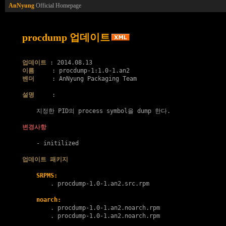
AnNyung
Official Homepage
procdump 업데이트
업데이트
이름
벤더
     : AnNyung Packaging Team

설명
     :

    지정한 PID의 process symbol을 dump 한다.

변경사항
    - initilized

업데이트 패키지
SRPMS:
        . 
procdump-1.0-1.an2.src.rpm
noarch:
        . 
procdump-1.0-1.an2.noarch.rpm
        . 
procdump-1.0-1.an2.noarch.rpm