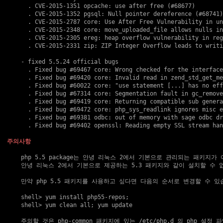
      . 
CVE-2015-1351
 opcache: use after free (
#68677
)

      . 
CVE-2015-1352
 pgsql: Null pointer dereference (
#68741
)

      . 
CVE-2015-2787
 core: Use After Free Vulnerability in un
      . 
CVE-2015-2348
 core: move_uploaded_file allows nulls in
      . 
CVE-2015-2305
 ereg: heap overflow vulnerability in reg
      . 
CVE-2015-2331
 zip: ZIP Integer Overflow leads to writi
    - fixed 5.5.24 official bugs

      . Fixed bug 
#69467
 core: Wrong checked for the interface
      . Fixed bug 
#69420
 core: Invalid read in zend_std_get_me
      . Fixed bug 
#60022
 core: "use statement [...] has no eff
      . Fixed bug 
#67314
 core: Segmentation fault in gc_remove
      . Fixed bug 
#69419
 core: Returning compatible sub genera
      . Fixed bug 
#69472
 core: php_sys_readlink ignores misc e
      . Fixed bug 
#69381
 odbc: out of memory with sage odbc dr
      . Fixed bug 
#69402
 openssl: Reading empty SSL stream han
주의사항
    php 5.5 package는 안녕 리눅스 2에서 기본으로 관리되는 패키지가 
    안녕 리눅스 2에서 기본으로 제공하는 5.3 패키지와 같이 설치할 수 없
    만약 php 5.5 패키지를 사용하고 싶다면 다음의 순서로 변경할 수 있습
    shell> yum install php55-repos;

    shell> yum clean all; yum update

    주의할 것은 php-common 패키지에 있는 /etc/php.d 의 php 설정 파