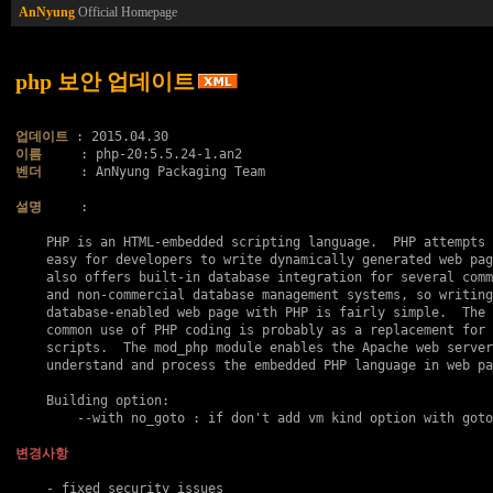
AnNyung
Official Homepage
php 보안 업데이트
업데이트
이름
벤더
     : AnNyung Packaging Team

설명
     :

    PHP is an HTML-embedded scripting language.  PHP attempts 
    easy for developers to write dynamically generated web pag
    also offers built-in database integration for several comm
    and non-commercial database management systems, so writing
    database-enabled web page with PHP is fairly simple.  The 
    common use of PHP coding is probably as a replacement for 
    scripts.  The mod_php module enables the Apache web server
    understand and process the embedded PHP language in web pa
    Building option:

    	--with no_goto : if don't add vm kind option with goto..

변경사항
    - fixed security issues
