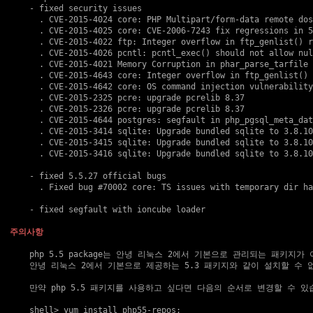
    - fixed security issues

      . 
CVE-2015-4024
 core: PHP Multipart/form-data remote dos
      . 
CVE-2015-4025
 core: 
CVE-2006-7243
 fix regressions in 5
      . 
CVE-2015-4022
 ftp: Integer overflow in ftp_genlist() r
      . 
CVE-2015-4026
 pcntl: pcntl_exec() should not allow nul
      . 
CVE-2015-4021
 Memory Corruption in phar_parse_tarfile 
      . 
CVE-2015-4643
 core: Integer overflow in ftp_genlist() 
      . 
CVE-2015-4642
 core: OS command injection vulnerability
      . 
CVE-2015-2325
 pcre: upgrade pcrelib 8.37

      . 
CVE-2015-2326
 pcre: upgrade pcrelib 8.37

      . 
CVE-2015-4644
 postgres: segfault in php_pgsql_meta_dat
      . 
CVE-2015-3414
 sqlite: Upgrade bundled sqlite to 3.8.10
      . 
CVE-2015-3415
 sqlite: Upgrade bundled sqlite to 3.8.10
      . 
CVE-2015-3416
 sqlite: Upgrade bundled sqlite to 3.8.10
    - fixed 5.5.27 official bugs

      . Fixed bug 
#70002
 core: TS issues with temporary dir ha
    - fixed segfault with ioncube loader

주의사항
    php 5.5 package는 안녕 리눅스 2에서 기본으로 관리되는 패키지가 
    안녕 리눅스 2에서 기본으로 제공하는 5.3 패키지와 같이 설치할 수 없
    만약 php 5.5 패키지를 사용하고 싶다면 다음의 순서로 변경할 수 있습
    shell> yum install php55-repos;
