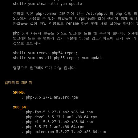
    shell> yum clean all; yum update

    주의할 것은 php-common 패키지에 있는 /etc/php.d 의 php 설정 파
    5.5에서 사용할 수 있는 파일들이 *.rpmnew와 같이 생성이 되게 됩니다
    파일들을 설정 파일 이름으로 rename 하신 후에 새로 설정을 하셔야 합
    php 5.4 사용자 분들도 5.5로 업그레이드를 해 주셔야 합니다. 5.4에
    업그레이드는 큰 변화가 없기 때문에 5.5로 업그레이드에 크게 무리가 
    것으로 보입니다.

    shell> yum remove php54-repos;

    shell> yum install php55-repos; yum update

    명령으로 업그레이드가 가능 합니다.

업데이트 패키지
SRPMS:
        . 
php-5.5.27-1.an2.src.rpm
x86_64:
        . 
php-fpm-5.5.27-1.an2.x86_64.rpm
        . 
php-devel-5.5.27-1.an2.x86_64.rpm
        . 
php-cli-5.5.27-1.an2.x86_64.rpm
        . 
php-5.5.27-1.an2.x86_64.rpm
        . 
php-extension-5.5.27-1.an2.x86_64.rpm