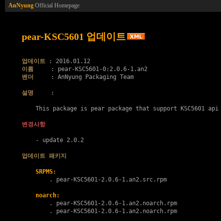
AnNyung
Official Homepage
pear-KSC5601 업데이트
업데이트
이름
벤더
     : AnNyung Packaging Team

설명
     :

    This package is pear package that support KSC5601 api

변경사항
    - update 2.0.2

업데이트 패키지
SRPMS:
        . 
pear-KSC5601-2.0.6-1.an2.src.rpm
noarch:
        . 
pear-KSC5601-2.0.6-1.an2.noarch.rpm
        . 
pear-KSC5601-2.0.6-1.an2.noarch.rpm