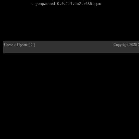
        . 
genpasswd-0.0.1-1.an2.i686.rpm
Copyright 2026
Home
> Update [ 2 ]