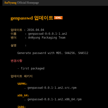
AnNyung
Official Homepage
genpasswd 업데이트
업데이트
이름
벤더
     : AnNyung Packaging Team

설명
     :

    Generate password with MD5, SHA256, SHA512

변경사항
    - first packaged

업데이트 패키지
SRPMS:
        . 
genpasswd-0.0.1-1.an2.src.rpm
x86_64:
        . 
genpasswd-0.0.1-1.an2.x86_64.rpm
i686: