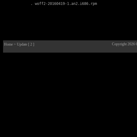
        . 
woff2-20160419-1.an2.i686.rpm
Copyright 2026
Home
> Update [ 2 ]