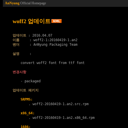
AnNyung
Official Homepage
woff2 업데이트
업데이트
이름
벤더
     : AnNyung Packaging Team

설명
     :

    convert woff2 font from ttf font

변경사항
    - packaged

업데이트 패키지
SRPMS:
        . 
woff2-20160419-1.an2.src.rpm
x86_64:
        . 
woff2-20160419-1.an2.x86_64.rpm
i686: