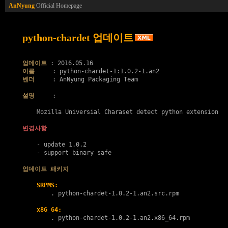
AnNyung
Official Homepage
python-chardet 업데이트
업데이트
이름
벤더
     : AnNyung Packaging Team

설명
     :

    Mozilla Universial Charaset detect python extension

변경사항
    - update 1.0.2

    - support binary safe

업데이트 패키지
SRPMS:
        . 
python-chardet-1.0.2-1.an2.src.rpm
x86_64:
        . 
python-chardet-1.0.2-1.an2.x86_64.rpm