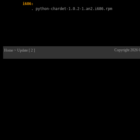
i686:
        . 
python-chardet-1.0.2-1.an2.i686.rpm
Copyright 2026
Home
> Update [ 2 ]