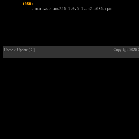
i686:
        . 
mariadb-aes256-1.0.5-1.an2.i686.rpm
Copyright 2026
Home
> Update [ 2 ]