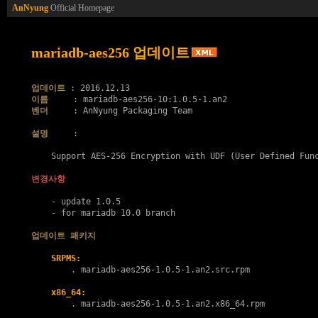
AnNyung
Official Homepage
mariadb-aes256 업데이트
업데이트
이름
벤더
     : AnNyung Packaging Team

설명
     :

    Support AES-256 Encryption with UDF (User Defined Func
변경사항
    - update 1.0.5

    - for mariadb 10.0 branch

업데이트 패키지
SRPMS:
        . 
mariadb-aes256-1.0.5-1.an2.src.rpm
x86_64:
        . 
mariadb-aes256-1.0.5-1.an2.x86_64.rpm