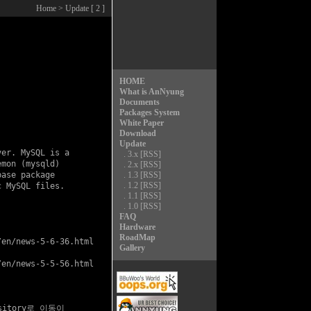
Home
> Update [ 2 ]
HOME
What is AnNyung
Documents
Packages System
White Paper
Download
Update
er. MySQL is a

.
3.x
[RSS]
mon (mysqld)

.
2.x
[RSS]
ase package

.
1.3
[RSS]
.
1.2
[RSS]
 MySQL files.

.
1.1
[RSS]
.
1.0
[RSS]
FAQ
Hardware
RoadMap
en/news-5-6-36.html

Gallery
en/news-5-5-56.html

ository로 이동이
