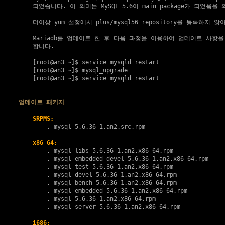
    되었습니다. 이 의미는 MySQL 5.6이 main package가 되었음을 
    더이상 yum 설정에서 plus/mysql56 repository를 등록하지 않
    Mariadb를 업데이트 한 후 다음 과정을 이용하여 업데이트 사항을
    합니다.

    [root@an3 ~]$ service mysqld restart
    [root@an3 ~]$ mysql_upgrade

    [root@an3 ~]$ service mysqld restart

업데이트 패키지
SRPMS:
        . 
mysql-5.6.36-1.an2.src.rpm
x86_64:
        . 
mysql-libs-5.6.36-1.an2.x86_64.rpm
        . 
mysql-embedded-devel-5.6.36-1.an2.x86_64.rpm
        . 
mysql-test-5.6.36-1.an2.x86_64.rpm
        . 
mysql-devel-5.6.36-1.an2.x86_64.rpm
        . 
mysql-bench-5.6.36-1.an2.x86_64.rpm
        . 
mysql-embedded-5.6.36-1.an2.x86_64.rpm
        . 
mysql-5.6.36-1.an2.x86_64.rpm
        . 
mysql-server-5.6.36-1.an2.x86_64.rpm
i686: