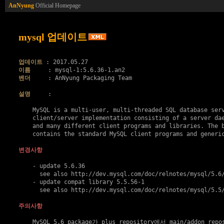
AnNyung
Official Homepage
mysql 업데이트
업데이트
이름
벤더
     : AnNyung Packaging Team

설명
     :

    MySQL is a multi-user, multi-threaded SQL database serv
    client/server implementation consisting of a server dae
    and many different client programs and libraries. The b
    contains the standard MySQL client programs and generic
변경사항
    - update 5.6.36

      see also http://dev.mysql.com/doc/relnotes/mysql/5.6/
    - update compat library 5.5.56-1

      see also http://dev.mysql.com/doc/relnotes/mysql/5.5/
주의사항
    MySQL 5.6 package가 plus repository에서 main/addon rep