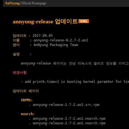
AnNyung
Official Homepage
annyung-release 업데이트
업데이트
이름
벤더
     : AnNyung Packaging Team

설명
     :

    annyung-release 패키지는 안녕 리눅스의 릴리즈 정보를 가지고
변경사항
    - add printk.time=1 in booting kernel paramter for tim
업데이트 패키지
SRPMS:
        . 
annyung-release-2.7-2.an2.src.rpm
noarch:
        . 
annyung-release-2.7-2.an2.noarch.rpm
        . 
annyung-release-2.7-2.an2.noarch.rpm