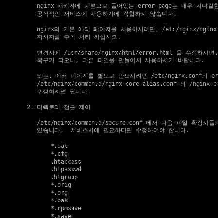
       nginx 패키지에 기본으로 들어있는 error page는 매우 시니컬
       공식적인 서비스에 사용하기에 적합하지 않습니다.

       nginx의 기본 에러 페이지를 사용하시려면, /etc/nginx/nginx.c
       지시자를 주석 처리 하십시오.

       변경시에 /usr/share/nginx/html/error.html 을 수정하시면
       복구가 되오니, 다른 파일을 만들어서 사용하시기 바랍니다.

       또는, 에러 페이지를 별도로 만드시려면 /etc/nginx.conf의 err
       /etc/nginx/common.d/nginx-core-alias.conf 의 /nginx-
       수정하시면 됩니다.

    2. 디렉토리 접근 제어

       /etc/nginx/common.d/secure.conf 에서 다음 파일 확장자
       있습니다.  서비스시에 필요하다면 수정하여야 합니다.

           *.dat

           *.cfg

           .htaccess

           .htpasswd

           .htgroup

           *.orig

           *.org

           *.bak

           *.rpmsave

           *.save
