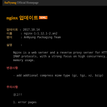
AnNyung
Official Homepage
nginx 업데이트
업데이트
이름
벤더
     : AnNyung Packaging Team

설명
     :

    Nginx is a web server and a reverse proxy server for HTT
    IMAP protocols, with a strong focus on high concurrency,
    memory usage.

변경사항
    - add addtional compress mime type (gz, tgz, xz, bzip)

주의사항
    경고!!

    1. error pages
