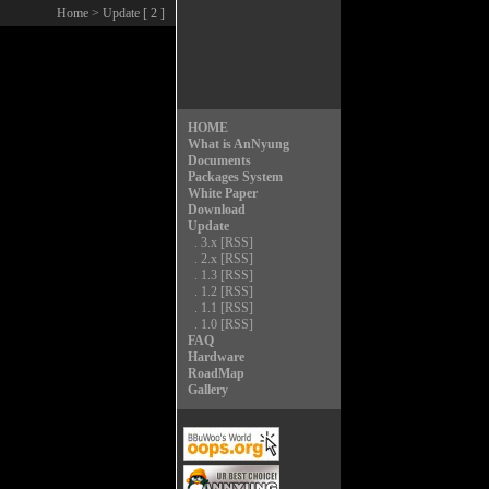
Home
> Update [ 2 ]
HOME
What is AnNyung
Documents
Packages System
White Paper
Download
Update
.
3.x
[RSS]
.
2.x
[RSS]
.
1.3
[RSS]
.
1.2
[RSS]
.
1.1
[RSS]
.
1.0
[RSS]
FAQ
Hardware
RoadMap
Gallery