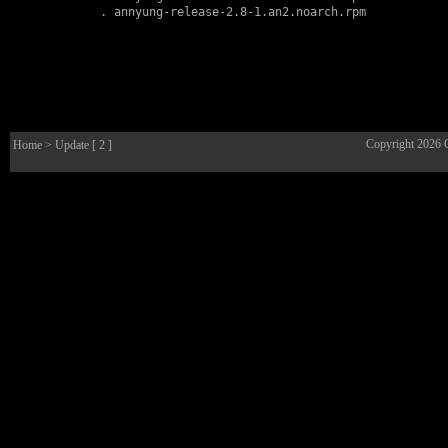
        . 
annyung-release-2.8-1.an2.noarch.rpm
Copyright 2026
Home
> Update [ 2 ]