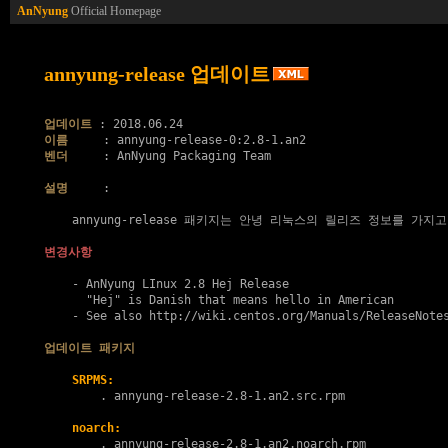
AnNyung
Official Homepage
annyung-release 업데이트
업데이트
이름
벤더
     : AnNyung Packaging Team

설명
     :

    annyung-release 패키지는 안녕 리눅스의 릴리즈 정보를 가지고
변경사항
    - AnNyung LInux 2.8 Hej Release

      "Hej" is Danish that means hello in American

    - See also http://wiki.centos.org/Manuals/ReleaseNotes
업데이트 패키지
SRPMS:
        . 
annyung-release-2.8-1.an2.src.rpm
noarch:
        . 
annyung-release-2.8-1.an2.noarch.rpm