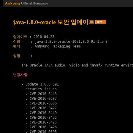
AnNyung
Official Homepage
java-1.8.0-oracle 보안 업데이트
업데이트
이름
벤더
     : AnNyung Packaging Team

설명
     :

    The Oracle JAVA audio, vidio and javafx runtime enviro
변경사항
    - update 1.8.0 u91

    - security issues

      . 
CVE-2016-3443
      . 
CVE-2016-0687
      . 
CVE-2016-0686
      . 
CVE-2016-3427
      . 
CVE-2016-3449
      . 
CVE-2016-3422
      . 
CVE-2016-3425
      . 
CVE-2016-3426
      . 
CVE-2016-0695