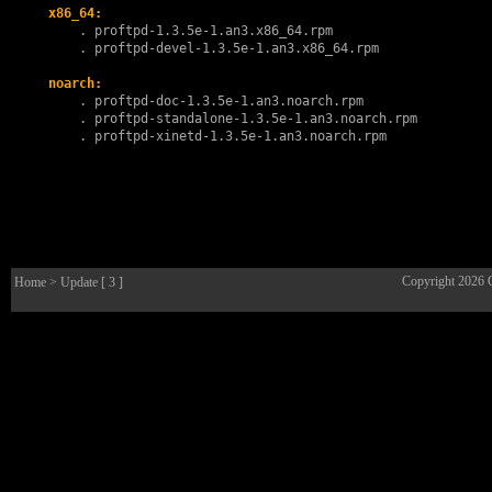
x86_64:
        . 
proftpd-1.3.5e-1.an3.x86_64.rpm
        . 
proftpd-devel-1.3.5e-1.an3.x86_64.rpm
noarch:
        . 
proftpd-doc-1.3.5e-1.an3.noarch.rpm
        . 
proftpd-standalone-1.3.5e-1.an3.noarch.rpm
        . 
proftpd-xinetd-1.3.5e-1.an3.noarch.rpm
Copyright 2026
Home
> Update [ 3 ]