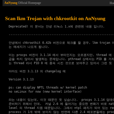
AnNyung
Official Homepage
Ho
Scan lkm Trojan with chkrootkit on AnNyung
  Deprecated! 이 문서는 안녕 리눅스 1.x에 관련된 내용 입니다.

  -----------------------------------------------------------

  안녕에서 chkrootkit 0.42b 버전으로 체크를 할 경우, lkm trojan
  는 메세지가 나오게 됩니다.

  이는 procps 버전이 3.1.14 에서 부터인지는 모르겠지만, thread 에
  급을 하지 않아서 발생하는 문제입니다. pthread 상에서는 PID 를 가지고
  는 thread 라서 PID 0 에 종속 시킨 것으로 보여주고 있어서 그런 듯 
  아마도 버전 3.1.13 의 changelog 에

  Version 3.1.13 

  ps: can display NPTL threads w/ kernel patch

  no seLinux for now (new kernel interface)

  라는 내용이 있는데, 이것 때문인 듯 싶습니다.  procps 3.1.14 업데
  준비하기 위해서 인데,  커널 2.6 에 들어가는 중요한 변화가 바로 native 
  level 의 thread 지원 때문입니다. 그래서 ntpl 패치가 되어 있는 redh
  process 가 1개 밖에 보이지 않는 반면에 다른 2.4 배포본들에는 proc