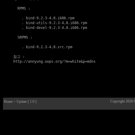
  RPMS :

    . 
bind-9.2.3-4,8.i686.rpm
    . 
bind-utils-9.2.3-4,8.i686.rpm
    . 
bind-devel-9.2.3-4,8.i686.rpm
  SRPMS :

    . 
bind-9.2.3-4,8.src.rpm
참고
http://annyung.oops.org/?m=white&p=mdns
Copyright 2026
Home
> Update [ 1.0 ]